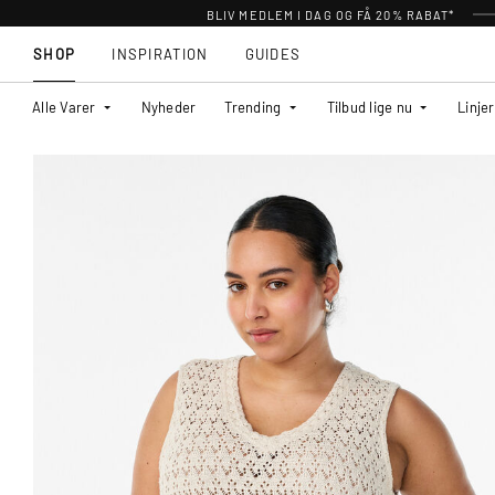
BLIV MEDLEM I DAG OG FÅ 20% RABAT*
SHOP
INSPIRATION
GUIDES
Alle Varer
Nyheder
Trending
Tilbud lige nu
Linjer