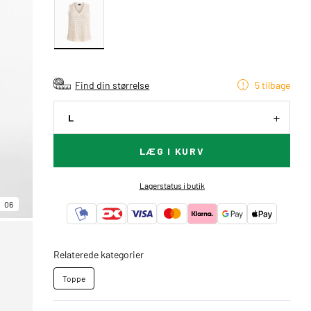
Find din størrelse
5 tilbage
L
LÆG I KURV
Lagerstatus i butik
06
Relaterede kategorier
Toppe