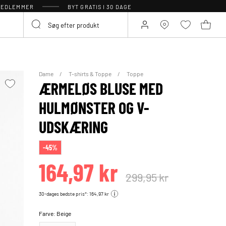
 MEDLEMMER
BYT GRATIS I 30 DAGE
Dame
T-shirts & Toppe
Toppe
ÆRMELØS BLUSE MED
HULMØNSTER OG V-
UDSKÆRING
-45%
164,97 kr
299,95 kr
30-dages bedste pris*: 164,97 kr
Farve:
Beige