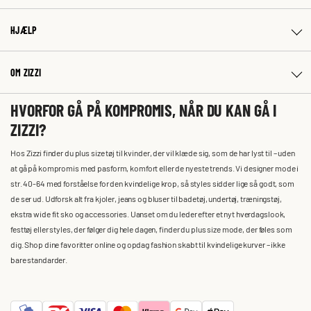
HJÆLP
OM ZIZZI
HVORFOR GÅ PÅ KOMPROMIS, NÅR DU KAN GÅ I
ZIZZI?
Hos Zizzi finder du plus size tøj til kvinder, der vil klæde sig, som de har lyst til – uden
at gå på kompromis med pasform, komfort eller de nyeste trends. Vi designer mode i
str. 40-64 med forståelse for den kvindelige krop, så styles sidder lige så godt, som
de ser ud. Udforsk alt fra kjoler, jeans og bluser til badetøj, undertøj, træningstøj,
ekstra wide fit sko og accessories. Uanset om du leder efter et nyt hverdagslook,
festtøj eller styles, der følger dig hele dagen, finder du plus size mode, der føles som
dig. Shop dine favoritter online og opdag fashion skabt til kvindelige kurver – ikke
bare standarder.