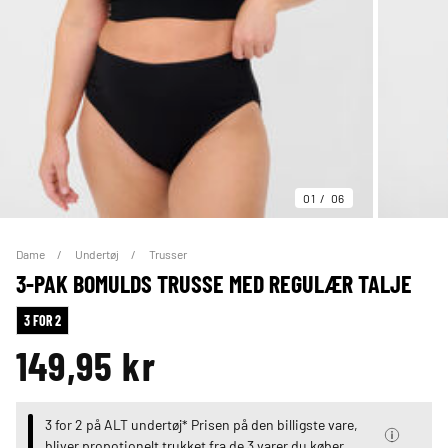
01
06
Dame
Undertøj
Trusser
3-PAK BOMULDS TRUSSE MED REGULÆR TALJE
3 FOR 2
149,95 kr
3 for 2 på ALT undertøj* Prisen på den billigste vare,
bliver propotionelt trukket fra de 3 varer du køber.