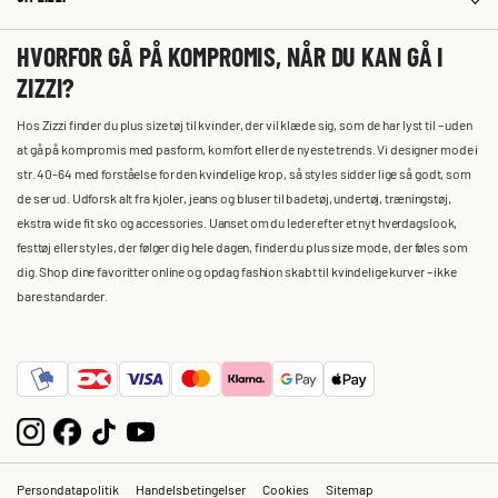
HVORFOR GÅ PÅ KOMPROMIS, NÅR DU KAN GÅ I
ZIZZI?
Hos Zizzi finder du plus size tøj til kvinder, der vil klæde sig, som de har lyst til – uden
at gå på kompromis med pasform, komfort eller de nyeste trends. Vi designer mode i
str. 40-64 med forståelse for den kvindelige krop, så styles sidder lige så godt, som
de ser ud. Udforsk alt fra kjoler, jeans og bluser til badetøj, undertøj, træningstøj,
ekstra wide fit sko og accessories. Uanset om du leder efter et nyt hverdagslook,
festtøj eller styles, der følger dig hele dagen, finder du plus size mode, der føles som
dig. Shop dine favoritter online og opdag fashion skabt til kvindelige kurver – ikke
bare standarder.
Persondatapolitik
Handelsbetingelser
Cookies
Sitemap