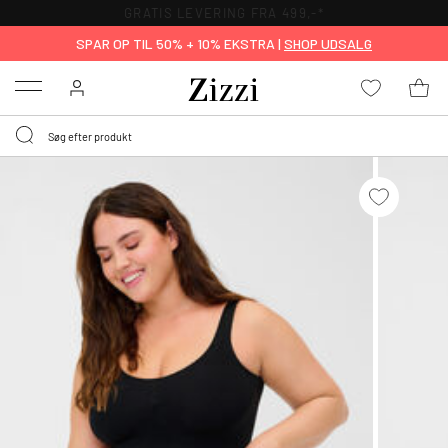
GRATIS LEVERING FRA 499,-*
SPAR OP TIL 50% + 10% EKSTRA |
SHOP UDSALG
Menu