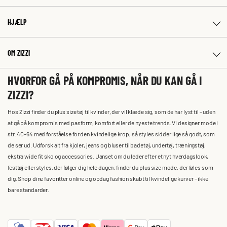
HJÆLP
OM ZIZZI
HVORFOR GÅ PÅ KOMPROMIS, NÅR DU KAN GÅ I
ZIZZI?
Hos Zizzi finder du plus size tøj til kvinder, der vil klæde sig, som de har lyst til – uden
at gå på kompromis med pasform, komfort eller de nyeste trends. Vi designer mode i
str. 40-64 med forståelse for den kvindelige krop, så styles sidder lige så godt, som
de ser ud. Udforsk alt fra kjoler, jeans og bluser til badetøj, undertøj, træningstøj,
ekstra wide fit sko og accessories. Uanset om du leder efter et nyt hverdagslook,
festtøj eller styles, der følger dig hele dagen, finder du plus size mode, der føles som
dig. Shop dine favoritter online og opdag fashion skabt til kvindelige kurver – ikke
bare standarder.