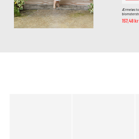
Ærmeløs to
blomsterst
157,48 kr