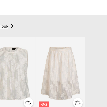
look
-55%