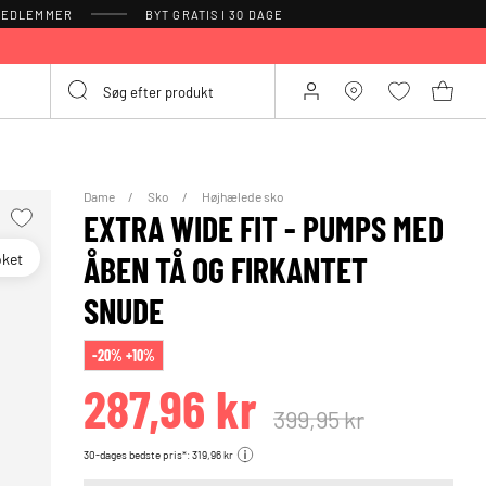
 MEDLEMMER
BYT GRATIS I 30 DAGE
Dame
Sko
Højhælede sko
EXTRA WIDE FIT - PUMPS MED
oket
ÅBEN TÅ OG FIRKANTET
SNUDE
-20% +10%
287,96 kr
399,95 kr
30-dages bedste pris*: 319,96 kr