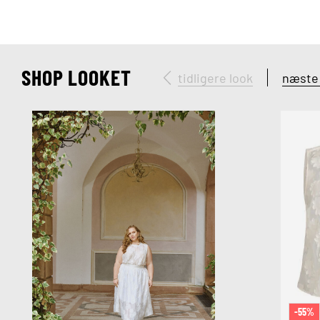
SHOP LOOKET
tidligere look
næste 
-55%