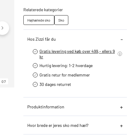
Relaterede kategorier
Højhælede sko
Sko
Hos Zizzi får du
Gratis levering ved køb over 499,- ellers 9
kr
Hurtig levering­: 1-2 hverdage
Gratis retur for medlemmer
07
06
07
30 dages returret
Produktinformation
Hvor brede er jeres sko med hæl?