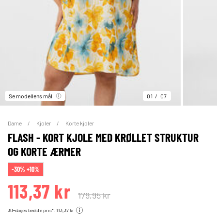
Se modellens mål
01
07
Dame
Kjoler
Korte kjoler
FLASH - KORT KJOLE MED KRØLLET STRUKTUR
OG KORTE ÆRMER
-30% +10%
113,37 kr
179,95 kr
30-dages bedste pris*: 113,37 kr