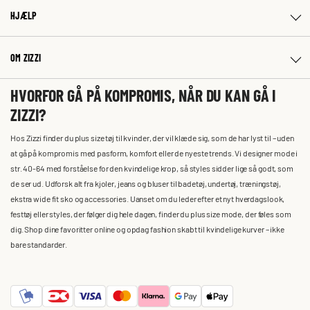
HJÆLP
OM ZIZZI
HVORFOR GÅ PÅ KOMPROMIS, NÅR DU KAN GÅ I
ZIZZI?
Hos Zizzi finder du plus size tøj til kvinder, der vil klæde sig, som de har lyst til – uden
at gå på kompromis med pasform, komfort eller de nyeste trends. Vi designer mode i
str. 40-64 med forståelse for den kvindelige krop, så styles sidder lige så godt, som
de ser ud. Udforsk alt fra kjoler, jeans og bluser til badetøj, undertøj, træningstøj,
ekstra wide fit sko og accessories. Uanset om du leder efter et nyt hverdagslook,
festtøj eller styles, der følger dig hele dagen, finder du plus size mode, der føles som
dig. Shop dine favoritter online og opdag fashion skabt til kvindelige kurver – ikke
bare standarder.