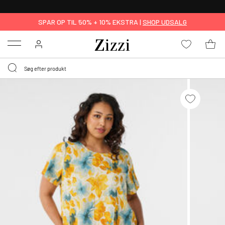
GRATIS LEVERING FRA 499,-*
SPAR OP TIL 50% + 10% EKSTRA |
SHOP UDSALG
Menu