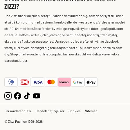
ZIZZI?
Hos Zizzi finder du plus size tøj til kvinder, der vil klæde sig, som de har lyst til – uden
at gå på kompromis med pasform, komfort eller de nyeste trends. Vi designer mode i
str. 40-64 med forståelse for den kvindelige krop, så styles sidder lige så godt, som
de ser ud. Udforsk alt fra kjoler, jeans og bluser til badetøj, undertøj, træningstøj,
ekstra wide fit sko og accessories. Uanset om du leder efter et nyt hverdagslook,
festtøj eller styles, der følger dig hele dagen, finder du plus size mode, der føles som
dig. Shop dine favoritter online og opdag fashion skabt til kvindelige kurver – ikke
bare standarder.
Persondatapolitik
Handelsbetingelser
Cookies
Sitemap
© Zizzi Fashion 1999-2026