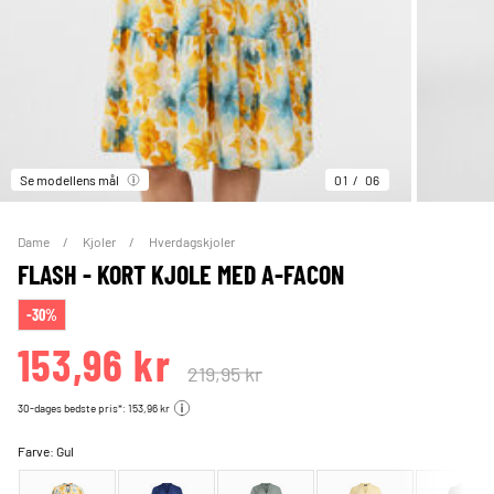
Se modellens mål
01
06
Dame
Kjoler
Hverdagskjoler
FLASH - KORT KJOLE MED A-FACON
-30%
153,96 kr
219,95 kr
30-dages bedste pris*: 153,96 kr
Farve:
Gul