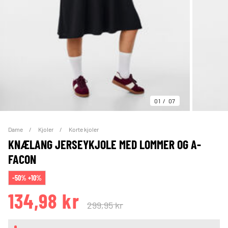
01
07
Dame
Kjoler
Korte kjoler
KNÆLANG JERSEYKJOLE MED LOMMER OG A-
FACON
-50% +10%
134,98 kr
299,95 kr