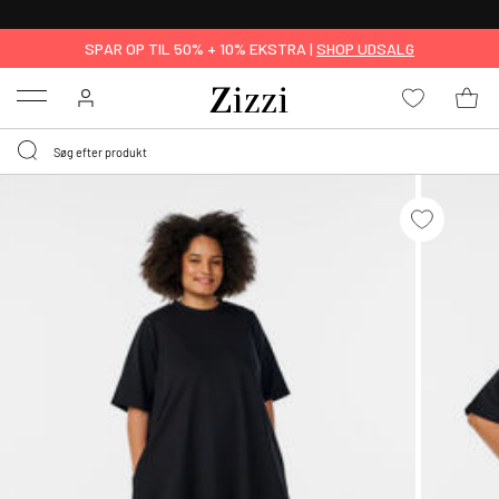
GRATIS LEVERING FRA 499,-*
SPAR OP TIL 50% + 10% EKSTRA |
SHOP UDSALG
Menu