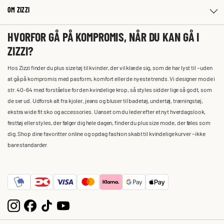
OM ZIZZI
HVORFOR GÅ PÅ KOMPROMIS, NÅR DU KAN GÅ I
ZIZZI?
Hos Zizzi finder du plus size tøj til kvinder, der vil klæde sig, som de har lyst til – uden
at gå på kompromis med pasform, komfort eller de nyeste trends. Vi designer mode i
str. 40-64 med forståelse for den kvindelige krop, så styles sidder lige så godt, som
de ser ud. Udforsk alt fra kjoler, jeans og bluser til badetøj, undertøj, træningstøj,
ekstra wide fit sko og accessories. Uanset om du leder efter et nyt hverdagslook,
festtøj eller styles, der følger dig hele dagen, finder du plus size mode, der føles som
dig. Shop dine favoritter online og opdag fashion skabt til kvindelige kurver – ikke
bare standarder.