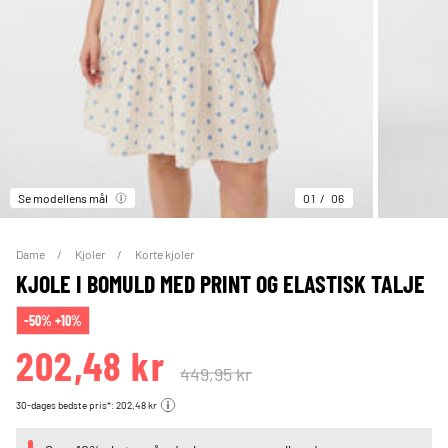
Se modellens mål
01
06
Dame
Kjoler
Korte kjoler
KJOLE I BOMULD MED PRINT OG ELASTISK TALJE
-50% +10%
202,48 kr
449,95 kr
30-dages bedste pris*: 202,48 kr