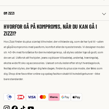
OM ZIZZI
HVORFOR GÅ PÅ KOMPROMIS, NÅR DU KAN GÅ I
ZIZZI?
Hos Zizzi finder du plus size tøj til kvinder, der vil klæde sig, som de har lyst til – uden
at gå på kompromis med pasform, komfort eller de nyeste trends. Vi designer mode i
str. 40-64 med forståelse for den kvindelige krop, så styles sidder lige så godt, som
de ser ud. Udforsk alt fra kjoler, jeans og bluser til badetøj, undertøj, træningstøj,
ekstra wide fit sko og accessories. Uanset om du leder efter et nyt hverdagslook,
festtøj eller styles, der følger dig hele dagen, finder du plus size mode, der føles som
dig. Shop dine favoritter online og opdag fashion skabt til kvindelige kurver – ikke
bare standarder.