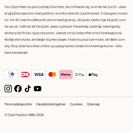
Hos Zizzi finder du plus size tøj til kvinder, der vil klæde sig, som de har lyst til – uden
at gå på kompromis med pasform, komfort eller de nyeste trends. Vi designer mode i
str. 40-64 med forståelse for den kvindelige krop, så styles sidder lige så godt, som
de ser ud. Udforsk alt fra kjoler, jeans og bluser til badetøj, undertøj, træningstøj,
ekstra wide fit sko og accessories. Uanset om du leder efter et nyt hverdagslook,
festtøj eller styles, der følger dig hele dagen, finder du plus size mode, der føles som
dig. Shop dine favoritter online og opdag fashion skabt til kvindelige kurver – ikke
bare standarder.
Persondatapolitik
Handelsbetingelser
Cookies
Sitemap
© Zizzi Fashion 1999-2026