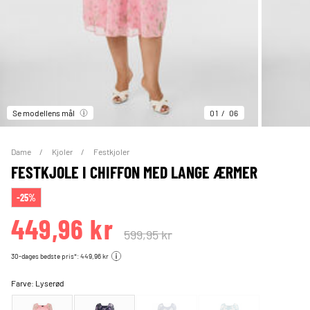
Se modellens mål
01
06
Dame
Kjoler
Festkjoler
FESTKJOLE I CHIFFON MED LANGE ÆRMER
-25%
449,96 kr
599,95 kr
30-dages bedste pris*: 449,96 kr
Farve:
Lyserød