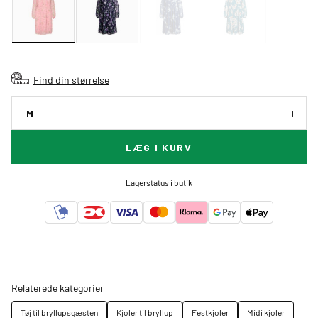
Find din størrelse
M
LÆG I KURV
Lagerstatus i butik
Relaterede kategorier
Tøj til bryllupsgæsten
Kjoler til bryllup
Festkjoler
Midi kjoler