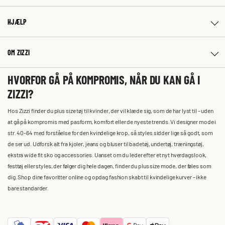
HJÆLP
OM ZIZZI
HVORFOR GÅ PÅ KOMPROMIS, NÅR DU KAN GÅ I
ZIZZI?
Hos Zizzi finder du plus size tøj til kvinder, der vil klæde sig, som de har lyst til – uden
at gå på kompromis med pasform, komfort eller de nyeste trends. Vi designer mode i
str. 40-64 med forståelse for den kvindelige krop, så styles sidder lige så godt, som
de ser ud. Udforsk alt fra kjoler, jeans og bluser til badetøj, undertøj, træningstøj,
ekstra wide fit sko og accessories. Uanset om du leder efter et nyt hverdagslook,
festtøj eller styles, der følger dig hele dagen, finder du plus size mode, der føles som
dig. Shop dine favoritter online og opdag fashion skabt til kvindelige kurver – ikke
bare standarder.