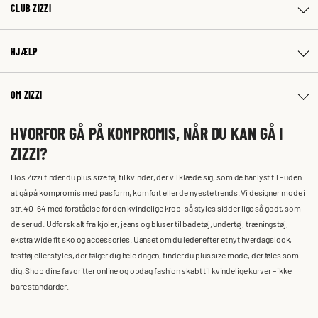
CLUB ZIZZI
HJÆLP
OM ZIZZI
HVORFOR GÅ PÅ KOMPROMIS, NÅR DU KAN GÅ I
ZIZZI?
Hos Zizzi finder du plus size tøj til kvinder, der vil klæde sig, som de har lyst til – uden
at gå på kompromis med pasform, komfort eller de nyeste trends. Vi designer mode i
str. 40-64 med forståelse for den kvindelige krop, så styles sidder lige så godt, som
de ser ud. Udforsk alt fra kjoler, jeans og bluser til badetøj, undertøj, træningstøj,
ekstra wide fit sko og accessories. Uanset om du leder efter et nyt hverdagslook,
festtøj eller styles, der følger dig hele dagen, finder du plus size mode, der føles som
dig. Shop dine favoritter online og opdag fashion skabt til kvindelige kurver – ikke
bare standarder.