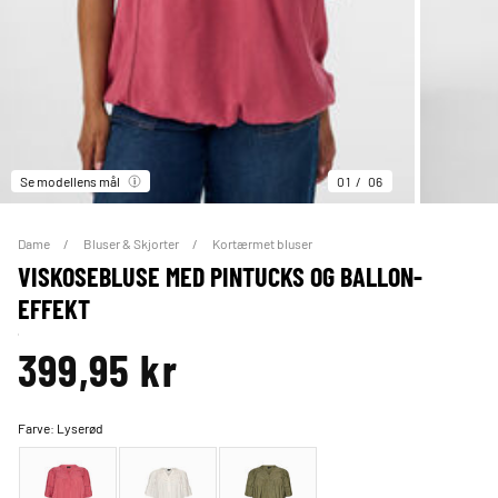
Se modellens mål
01
06
Dame
Bluser & Skjorter
Kortærmet bluser
VISKOSEBLUSE MED PINTUCKS OG BALLON-
EFFEKT
399,95 kr
Farve:
Lyserød