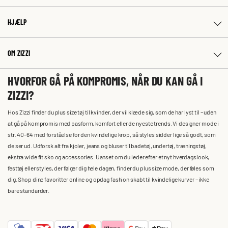
HJÆLP
OM ZIZZI
HVORFOR GÅ PÅ KOMPROMIS, NÅR DU KAN GÅ I
ZIZZI?
Hos Zizzi finder du plus size tøj til kvinder, der vil klæde sig, som de har lyst til – uden
at gå på kompromis med pasform, komfort eller de nyeste trends. Vi designer mode i
str. 40-64 med forståelse for den kvindelige krop, så styles sidder lige så godt, som
de ser ud. Udforsk alt fra kjoler, jeans og bluser til badetøj, undertøj, træningstøj,
ekstra wide fit sko og accessories. Uanset om du leder efter et nyt hverdagslook,
festtøj eller styles, der følger dig hele dagen, finder du plus size mode, der føles som
dig. Shop dine favoritter online og opdag fashion skabt til kvindelige kurver – ikke
bare standarder.