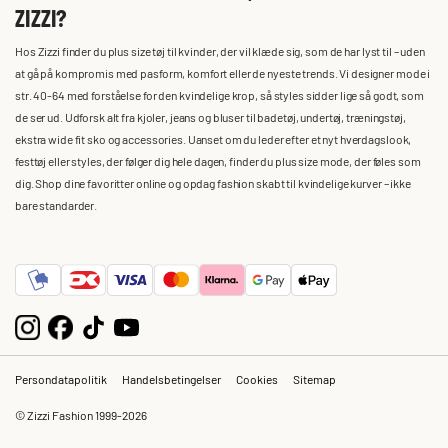
ZIZZI?
Hos Zizzi finder du plus size tøj til kvinder, der vil klæde sig, som de har lyst til – uden
at gå på kompromis med pasform, komfort eller de nyeste trends. Vi designer mode i
str. 40-64 med forståelse for den kvindelige krop, så styles sidder lige så godt, som
de ser ud. Udforsk alt fra kjoler, jeans og bluser til badetøj, undertøj, træningstøj,
ekstra wide fit sko og accessories. Uanset om du leder efter et nyt hverdagslook,
festtøj eller styles, der følger dig hele dagen, finder du plus size mode, der føles som
dig. Shop dine favoritter online og opdag fashion skabt til kvindelige kurver – ikke
bare standarder.
Persondatapolitik
Handelsbetingelser
Cookies
Sitemap
© Zizzi Fashion 1999-2026