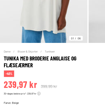
01
06
Dame
Bluser & Skjorter
Tunikaer
TUNIKA MED BRODERIE ANGLAISE OG
FLÆSEÆRMER
-40%
239,97 kr
399,95 kr
30-dages bedste pris*: 239,97 kr
Farve:
Beige