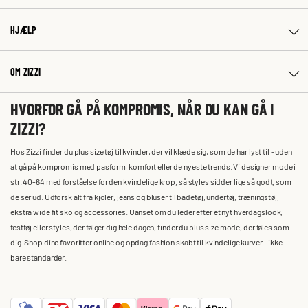
HJÆLP
OM ZIZZI
HVORFOR GÅ PÅ KOMPROMIS, NÅR DU KAN GÅ I
ZIZZI?
Hos Zizzi finder du plus size tøj til kvinder, der vil klæde sig, som de har lyst til – uden
at gå på kompromis med pasform, komfort eller de nyeste trends. Vi designer mode i
str. 40-64 med forståelse for den kvindelige krop, så styles sidder lige så godt, som
de ser ud. Udforsk alt fra kjoler, jeans og bluser til badetøj, undertøj, træningstøj,
ekstra wide fit sko og accessories. Uanset om du leder efter et nyt hverdagslook,
festtøj eller styles, der følger dig hele dagen, finder du plus size mode, der føles som
dig. Shop dine favoritter online og opdag fashion skabt til kvindelige kurver – ikke
bare standarder.