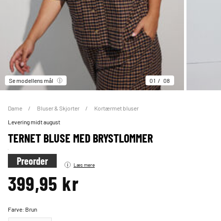
Se modellens mål
01
08
Dame
Bluser & Skjorter
Kortærmet bluser
Levering midt august
TERNET BLUSE MED BRYSTLOMMER
Pre
order
Læs mere
399,95 kr
Farve:
Brun