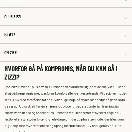
CLUB ZIZZI
HJÆLP
OM ZIZZI
HVORFOR GÅ PÅ KOMPROMIS, NÅR DU KAN GÅ I
ZIZZI?
Hos Zizzi finder du plus size tøj til kvinder, der vil klæde sig, som de har lyst til – uden
at gå på kompromis med pasform, komfort eller de nyeste trends. Vi designer mode i
str. 40-64 med forståelse for den kvindelige krop, så styles sidder lige så godt, som
de ser ud. Udforsk alt fra kjoler, jeans og bluser til badetøj, undertøj, træningstøj,
ekstra wide fit sko og accessories. Uanset om du leder efter et nyt hverdagslook,
festtøj eller styles, der følger dig hele dagen, finder du plus size mode, der føles som
dig. Shop dine favoritter online og opdag fashion skabt til kvindelige kurver – ikke