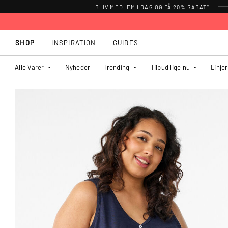
BLIV MEDLEM I DAG OG FÅ 20% RABAT*
SHOP
INSPIRATION
GUIDES
Alle Varer
Nyheder
Trending
Tilbud lige nu
Linjer