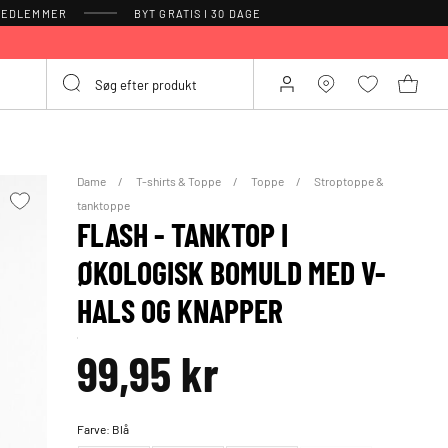
 MEDLEMMER
BYT GRATIS I 30 DAGE
Dame
T-shirts & Toppe
Toppe
Stroptoppe &
tanktoppe
FLASH - TANKTOP I
ØKOLOGISK BOMULD MED V-
HALS OG KNAPPER
99,95 kr
Farve:
Blå