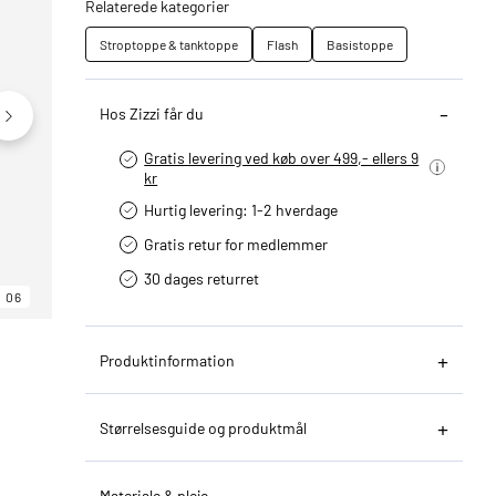
Relaterede kategorier
Stroptoppe & tanktoppe
Flash
Basistoppe
Hos Zizzi får du
Gratis levering ved køb over 499,- ellers 9
kr
Hurtig levering­: 1-2 hverdage
Gratis retur for medlemmer
30 dages returret
06
06
06
Produktinformation
Størrelsesguide og produktmål
Materiale & pleje