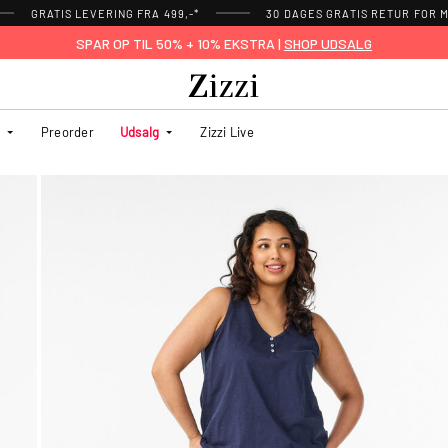
GRATIS LEVERING FRA 499,-*
30 DAGES GRATIS RETUR FOR
SPAR OP TIL 50% + 10% EKSTRA |
SHOP UDSALG
Preorder
Udsalg
Zizzi Live