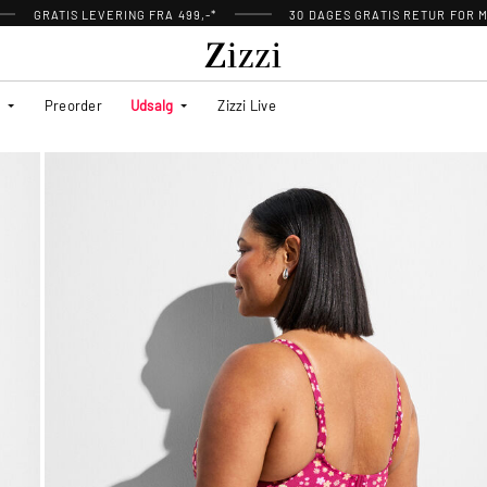
GRATIS LEVERING FRA 499,-*
30 DAGES GRATIS RETUR FOR
Preorder
Udsalg
Zizzi Live