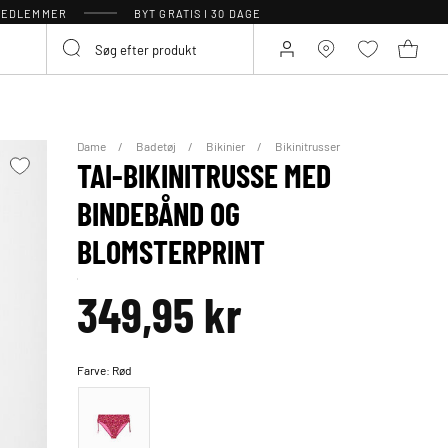
 MEDLEMMER
BYT GRATIS I 30 DAGE
Dame
Badetøj
Bikinier
Bikinitrusser
TAI-BIKINITRUSSE MED
BINDEBÅND OG
BLOMSTERPRINT
349,95 kr
Farve:
Rød