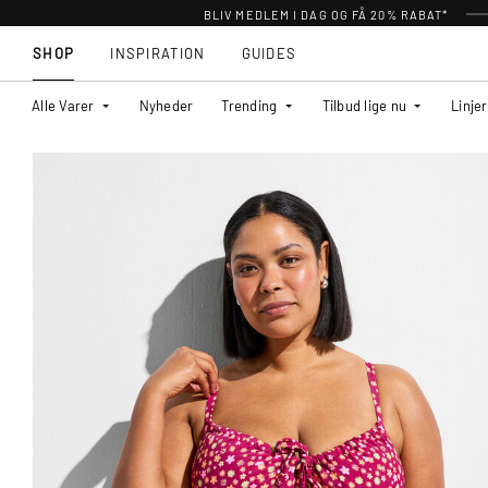
BLIV MEDLEM I DAG OG FÅ 20% RABAT*
SHOP
INSPIRATION
GUIDES
Alle Varer
Nyheder
Trending
Tilbud lige nu
Linjer