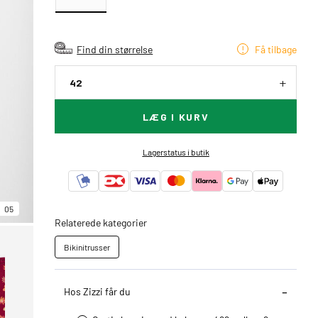
Find din størrelse
Få tilbage
42
LÆG I KURV
Lagerstatus i butik
05
Relaterede kategorier
Bikinitrusser
Hos Zizzi får du