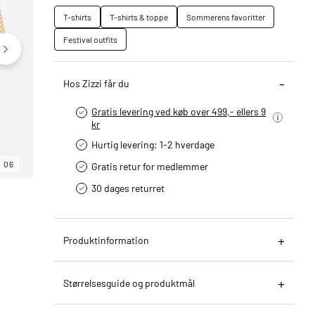
T-shirts
T-shirts & toppe
Sommerens favoritter
Festival outfits
Hos Zizzi får du
Gratis levering ved køb over 499,- ellers 9
kr
Hurtig levering­: 1-2 hverdage
06
06
06
Gratis retur for medlemmer
30 dages returret
Produktinformation
Størrelsesguide og produktmål