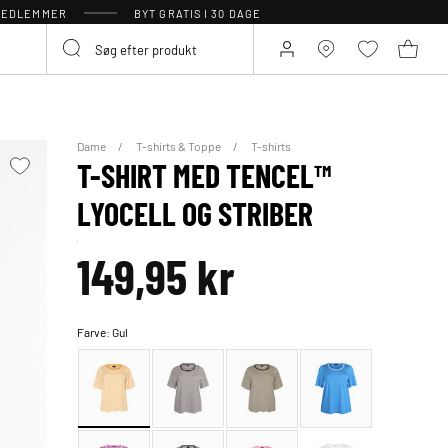
 MEDLEMMER
BYT GRATIS I 30 DAGE
Dame
T-shirts & Toppe
T-shirts
T-SHIRT MED TENCEL™
LYOCELL OG STRIBER
149,95 kr
Farve:
Gul