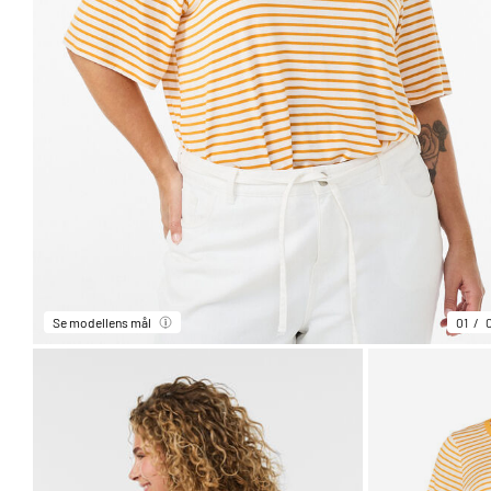
Se modellens mål
01