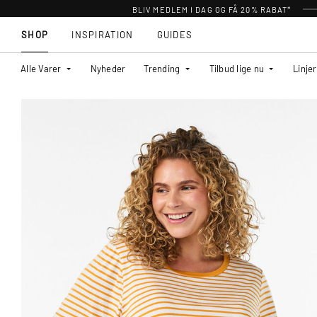
BLIV MEDLEM I DAG OG FÅ 20% RABAT*
SHOP
INSPIRATION
GUIDES
Alle Varer
Nyheder
Trending
Tilbud lige nu
Linjer