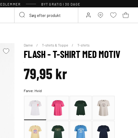
 MEDLEMMER
BYT GRATIS I 30 DAGE
Dame
T-shirts & Toppe
T-shirts
FLASH - T-SHIRT MED MOTIV
79,95 kr
Farve:
Hvid