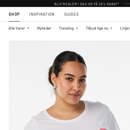
BLIV MEDLEM I DAG OG FÅ 20% RABAT*
SHOP
INSPIRATION
GUIDES
Alle Varer
Nyheder
Trending
Tilbud lige nu
Linjer