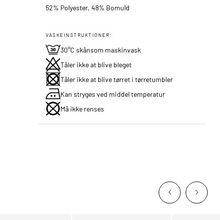
52% Polyester, 48% Bomuld
VASKEINSTRUKTIONER:
30°C skånsom maskinvask
Tåler ikke at blive bleget
Tåler ikke at blive tørret i tørretumbler
Kan stryges ved middel temperatur
Må ikke renses