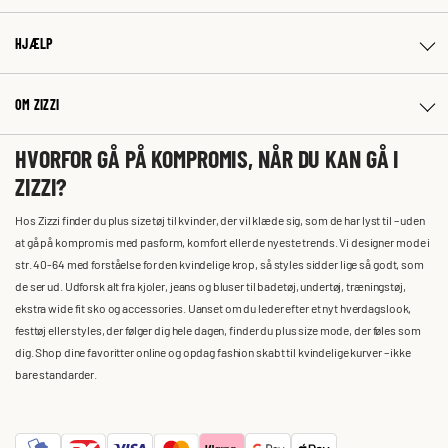
HJÆLP
OM ZIZZI
HVORFOR GÅ PÅ KOMPROMIS, NÅR DU KAN GÅ I
ZIZZI?
Hos Zizzi finder du plus size tøj til kvinder, der vil klæde sig, som de har lyst til – uden
at gå på kompromis med pasform, komfort eller de nyeste trends. Vi designer mode i
str. 40-64 med forståelse for den kvindelige krop, så styles sidder lige så godt, som
de ser ud. Udforsk alt fra kjoler, jeans og bluser til badetøj, undertøj, træningstøj,
ekstra wide fit sko og accessories. Uanset om du leder efter et nyt hverdagslook,
festtøj eller styles, der følger dig hele dagen, finder du plus size mode, der føles som
dig. Shop dine favoritter online og opdag fashion skabt til kvindelige kurver – ikke
bare standarder.