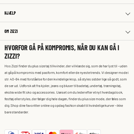
HJÆLP
OM ZIZZI
HVORFOR GÅ PÅ KOMPROMIS, NÅR DU KAN GÅ I
ZIZZI?
Hos Zizzi finder du plus size tøj til kvinder, der vil klæde sig, som de har lyst til – uden
at gå på kompromis med pasform, komfort eller de nyeste trends. Vi designer mode i
str. 40-64 med forståelse for den kvindelige krop, så styles sidder lige så godt, som
de ser ud. Udforsk alt fra kjoler, jeans og bluser til badetøj, undertøj, træningstøj,
ekstra wide fit sko og accessories. Uanset om du leder efter et nyt hverdagslook,
festtøj eller styles, der følger dig hele dagen, finder du plus size mode, der føles som
dig. Shop dine favoritter online og opdag fashion skabt til kvindelige kurver – ikke
bare standarder.