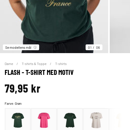
Se modellens mål
01
06
Dame
T-shirts & Toppe
T-shirts
FLASH - T-SHIRT MED MOTIV
79,95 kr
Farve:
Grøn