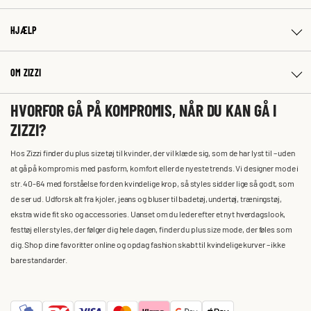
HJÆLP
OM ZIZZI
HVORFOR GÅ PÅ KOMPROMIS, NÅR DU KAN GÅ I
ZIZZI?
Hos Zizzi finder du plus size tøj til kvinder, der vil klæde sig, som de har lyst til – uden
at gå på kompromis med pasform, komfort eller de nyeste trends. Vi designer mode i
str. 40-64 med forståelse for den kvindelige krop, så styles sidder lige så godt, som
de ser ud. Udforsk alt fra kjoler, jeans og bluser til badetøj, undertøj, træningstøj,
ekstra wide fit sko og accessories. Uanset om du leder efter et nyt hverdagslook,
festtøj eller styles, der følger dig hele dagen, finder du plus size mode, der føles som
dig. Shop dine favoritter online og opdag fashion skabt til kvindelige kurver – ikke
bare standarder.