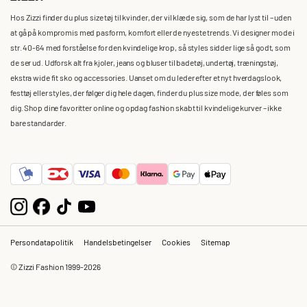
Hos Zizzi finder du plus size tøj til kvinder, der vil klæde sig, som de har lyst til – uden
at gå på kompromis med pasform, komfort eller de nyeste trends. Vi designer mode i
str. 40-64 med forståelse for den kvindelige krop, så styles sidder lige så godt, som
de ser ud. Udforsk alt fra kjoler, jeans og bluser til badetøj, undertøj, træningstøj,
ekstra wide fit sko og accessories. Uanset om du leder efter et nyt hverdagslook,
festtøj eller styles, der følger dig hele dagen, finder du plus size mode, der føles som
dig. Shop dine favoritter online og opdag fashion skabt til kvindelige kurver – ikke
bare standarder.
Persondatapolitik
Handelsbetingelser
Cookies
Sitemap
© Zizzi Fashion 1999-2026