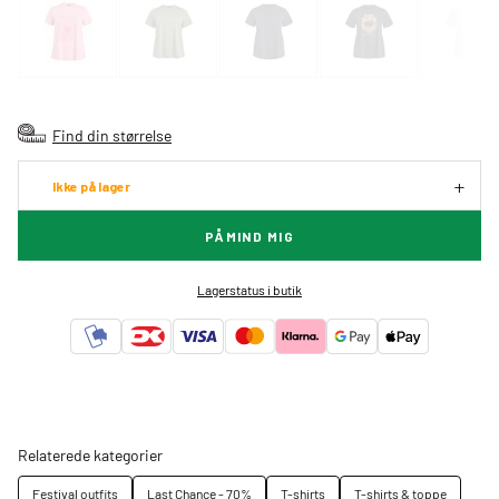
Find din størrelse
Ikke på lager
PÅMIND MIG
Lagerstatus i butik
Relaterede kategorier
Festival outfits
Last Chance - 70%
T-shirts
T-shirts & toppe