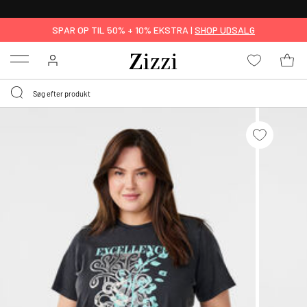
GRATIS LEVERING FRA 499,-*
SPAR OP TIL 50% + 10% EKSTRA |
SHOP UDSALG
Menu