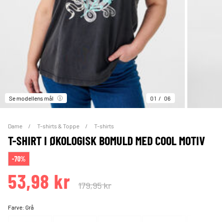
Se modellens mål
01
06
Dame
T-shirts & Toppe
T-shirts
T-SHIRT I ØKOLOGISK BOMULD MED COOL MOTIV
-70%
53,98 kr
179,95 kr
Farve:
Grå