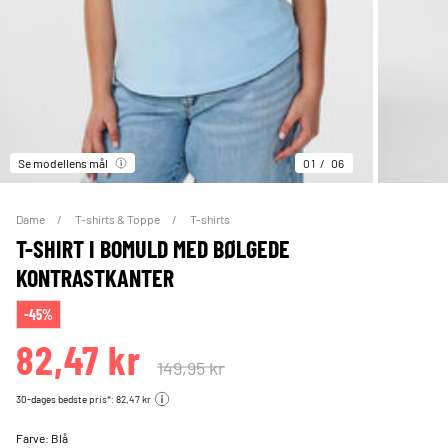
Se modellens mål
01
06
Dame
T-shirts & Toppe
T-shirts
T-SHIRT I BOMULD MED BØLGEDE
KONTRASTKANTER
-45%
82,47 kr
149,95 kr
30-dages bedste pris*: 82,47 kr
Farve:
Blå