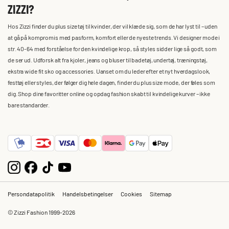
ZIZZI?
Hos Zizzi finder du plus size tøj til kvinder, der vil klæde sig, som de har lyst til – uden
at gå på kompromis med pasform, komfort eller de nyeste trends. Vi designer mode i
str. 40-64 med forståelse for den kvindelige krop, så styles sidder lige så godt, som
de ser ud. Udforsk alt fra kjoler, jeans og bluser til badetøj, undertøj, træningstøj,
ekstra wide fit sko og accessories. Uanset om du leder efter et nyt hverdagslook,
festtøj eller styles, der følger dig hele dagen, finder du plus size mode, der føles som
dig. Shop dine favoritter online og opdag fashion skabt til kvindelige kurver – ikke
bare standarder.
Persondatapolitik
Handelsbetingelser
Cookies
Sitemap
© Zizzi Fashion 1999-2026