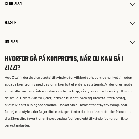
CLUB ZIZZI
HJÆLP
OM ZIZZI
HVORFOR GÅ PÅ KOMPROMIS, NÅR DU KAN GÅ I
ZIZZI?
Hos Zizzi finder du plus size tøj til kvinder, der vil klæde sig, som de har lyst til – uden
at gå på kompromis med pasform, komfort eller de nyeste trends. Vi designer mode i
str. 40-64 med forståelse for den kvindelige krop, så styles sidder lige så godt, som
de ser ud. Udforsk alt fra kjoler, jeans og bluser til badetøj, undertøj, træningstøj,
ekstra wide fit sko og accessories. Uanset om du leder efter et nyt hverdagslook,
festtøj eller styles, der følger dig hele dagen, finder du plus size mode, der føles som
dig. Shop dine favoritter online og opdag fashion skabt til kvindelige kurver – ikke
bare standarder.