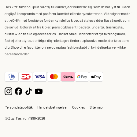
Hos Zizzi finder du plus size tøj til kvinder, der vil klæde sig, som de har lyst til – uden
at gå på kompromis med pasform, komfort eller de nyeste trends. Vi designer mode i
str. 40-64 med forståelse for den kvindelige krop, så styles sidder lige så godt, som
de ser ud. Udforsk alt fra kjoler, jeans og bluser til badetøj, undertøj, træningstøj,
ekstra wide fit sko og accessories. Uanset om du leder efter et nyt hverdagslook,
festtøj eller styles, der følger dig hele dagen, finder du plus size mode, der føles som
dig. Shop dine favoritter online og opdag fashion skabt til kvindelige kurver – ikke
bare standarder.
Persondatapolitik
Handelsbetingelser
Cookies
Sitemap
© Zizzi Fashion 1999-2026