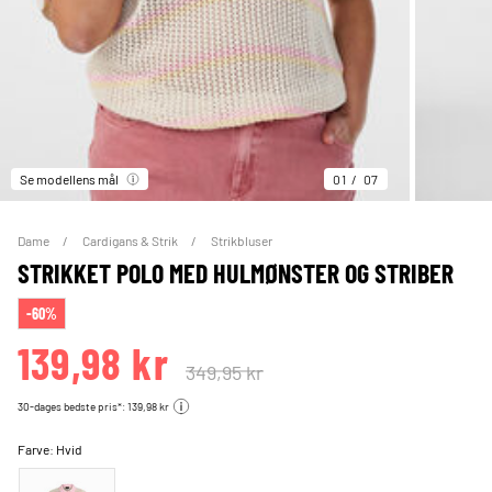
Se modellens mål
01
07
Dame
Cardigans & Strik
Strikbluser
STRIKKET POLO MED HULMØNSTER OG STRIBER
-60%
139,98 kr
349,95 kr
30-dages bedste pris*: 139,98 kr
Farve:
Hvid