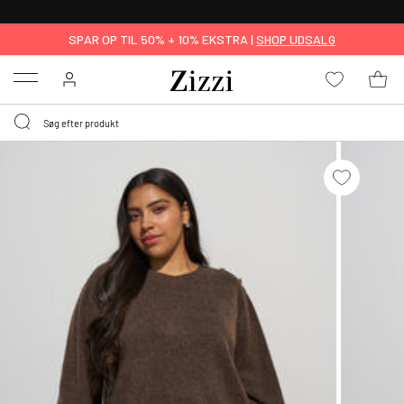
GRATIS LEVERING FRA 499,-*
SPAR OP TIL 50% + 10% EKSTRA |
SHOP UDSALG
Menu