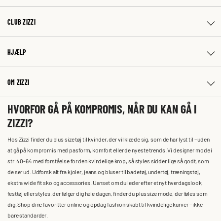
CLUB ZIZZI
HJÆLP
OM ZIZZI
HVORFOR GÅ PÅ KOMPROMIS, NÅR DU KAN GÅ I
ZIZZI?
Hos Zizzi finder du plus size tøj til kvinder, der vil klæde sig, som de har lyst til – uden
at gå på kompromis med pasform, komfort eller de nyeste trends. Vi designer mode i
str. 40-64 med forståelse for den kvindelige krop, så styles sidder lige så godt, som
de ser ud. Udforsk alt fra kjoler, jeans og bluser til badetøj, undertøj, træningstøj,
ekstra wide fit sko og accessories. Uanset om du leder efter et nyt hverdagslook,
festtøj eller styles, der følger dig hele dagen, finder du plus size mode, der føles som
dig. Shop dine favoritter online og opdag fashion skabt til kvindelige kurver – ikke
bare standarder.