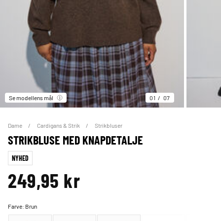
Se modellens mål
01
07
Dame
Cardigans & Strik
Strikbluser
STRIKBLUSE MED KNAPDETALJE
NYHED
249,95 kr
Farve:
Brun