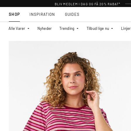
BLIV MEDLEM I DAG OG FÅ 20% RABAT*
SHOP
INSPIRATION
GUIDES
Alle Varer
Nyheder
Trending
Tilbud lige nu
Linjer