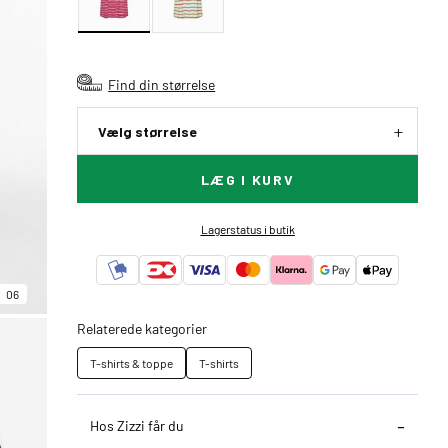
Find din størrelse
Vælg størrelse
LÆG I KURV
Lagerstatus i butik
06
Relaterede kategorier
T-shirts & toppe
T-shirts
Hos Zizzi får du