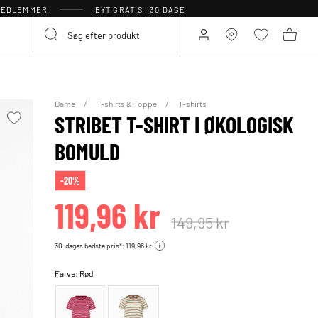
 MEDLEMMER
BYT GRATIS I 30 DAGE
Dame
T-shirts & Toppe
T-shirts
STRIBET T-SHIRT I ØKOLOGISK
BOMULD
-20%
119,96 kr
149,95 kr
30-dages bedste pris*: 119,96 kr
Farve:
Rød