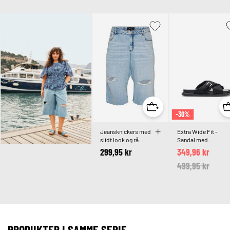
-30%
Jeansknickers med
Extra Wide Fit -
slidt look og rå
Sandal med
kanter
krydsremme og
299,95 kr
349,96 kr
flæsekanter
Price reduced 
499,95 kr
to
PRODUKTER I SAMME SERIE