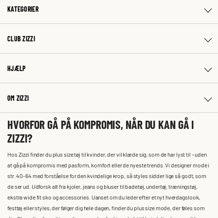
KATEGORIER
CLUB ZIZZI
HJÆLP
OM ZIZZI
HVORFOR GÅ PÅ KOMPROMIS, NÅR DU KAN GÅ I
ZIZZI?
Hos Zizzi finder du plus size tøj til kvinder, der vil klæde sig, som de har lyst til – uden
at gå på kompromis med pasform, komfort eller de nyeste trends. Vi designer mode i
str. 40-64 med forståelse for den kvindelige krop, så styles sidder lige så godt, som
de ser ud. Udforsk alt fra kjoler, jeans og bluser til badetøj, undertøj, træningstøj,
ekstra wide fit sko og accessories. Uanset om du leder efter et nyt hverdagslook,
festtøj eller styles, der følger dig hele dagen, finder du plus size mode, der føles som