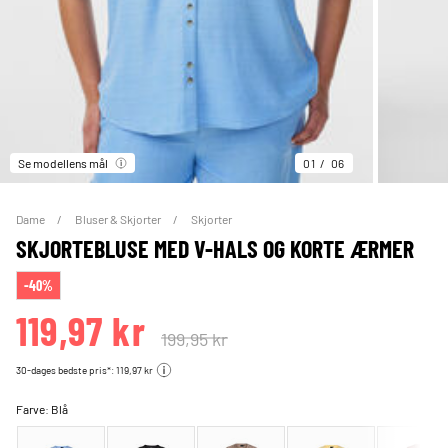
Se modellens mål
01
06
Dame
Bluser & Skjorter
Skjorter
SKJORTEBLUSE MED V-HALS OG KORTE ÆRMER
-40%
119,97 kr
199,95 kr
30-dages bedste pris*: 119,97 kr
Farve:
Blå