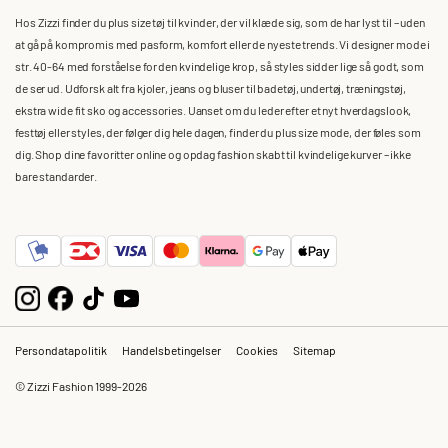
Hos Zizzi finder du plus size tøj til kvinder, der vil klæde sig, som de har lyst til – uden
at gå på kompromis med pasform, komfort eller de nyeste trends. Vi designer mode i
str. 40-64 med forståelse for den kvindelige krop, så styles sidder lige så godt, som
de ser ud. Udforsk alt fra kjoler, jeans og bluser til badetøj, undertøj, træningstøj,
ekstra wide fit sko og accessories. Uanset om du leder efter et nyt hverdagslook,
festtøj eller styles, der følger dig hele dagen, finder du plus size mode, der føles som
dig. Shop dine favoritter online og opdag fashion skabt til kvindelige kurver – ikke
bare standarder.
Persondatapolitik
Handelsbetingelser
Cookies
Sitemap
© Zizzi Fashion 1999-2026