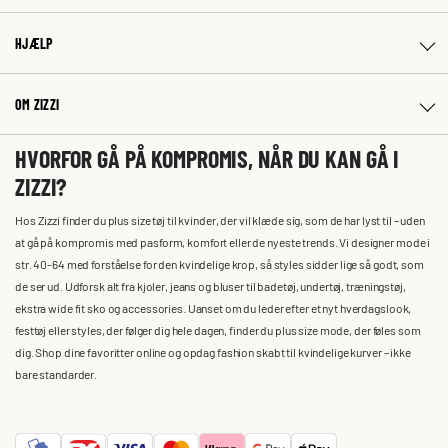
HJÆLP
OM ZIZZI
HVORFOR GÅ PÅ KOMPROMIS, NÅR DU KAN GÅ I
ZIZZI?
Hos Zizzi finder du plus size tøj til kvinder, der vil klæde sig, som de har lyst til – uden
at gå på kompromis med pasform, komfort eller de nyeste trends. Vi designer mode i
str. 40-64 med forståelse for den kvindelige krop, så styles sidder lige så godt, som
de ser ud. Udforsk alt fra kjoler, jeans og bluser til badetøj, undertøj, træningstøj,
ekstra wide fit sko og accessories. Uanset om du leder efter et nyt hverdagslook,
festtøj eller styles, der følger dig hele dagen, finder du plus size mode, der føles som
dig. Shop dine favoritter online og opdag fashion skabt til kvindelige kurver – ikke
bare standarder.