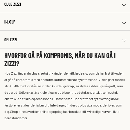
CLUB ZIZZI
HJÆLP
OM ZIZZI
HVORFOR GÅ PÅ KOMPROMIS, NÅR DU KAN GÅ I
ZIZZI?
Hos Zizzi finder du plus size tøj til kvinder, der vil klæde sig, som de har lyst til – uden
at gå på kompromis med pasform, komfort eller de nyeste trends. Vi designer mode i
str. 40-64 med forståelse for den kvindelige krop, så styles sidder lige så godt, som
de ser ud. Udforsk alt fra kjoler, jeans og bluser til badetøj, undertøj, træningstøj,
ekstra wide fit sko og accessories. Uanset om du leder efter et nyt hverdagslook,
festtøj eller styles, der følger dig hele dagen, finder du plus size mode, der føles som
dig. Shop dine favoritter online og opdag fashion skabt til kvindelige kurver – ikke
bare standarder.