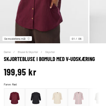
Se modellens mål
01
06
Dame
Bluser & Skjorter
Skjorter
SKJORTEBLUSE I BOMULD MED V-UDSKÆRING
199,95 kr
Farve:
Rød