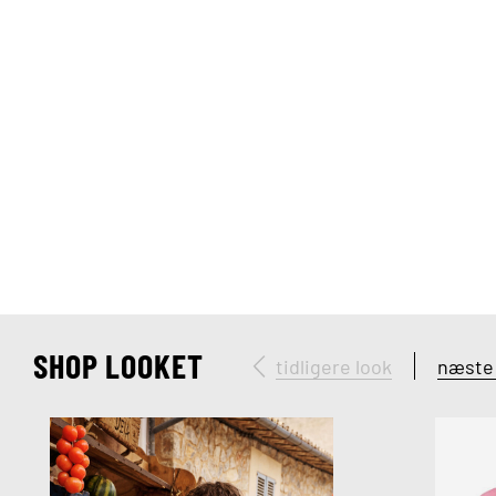
SHOP LOOKET
tidligere look
næste 