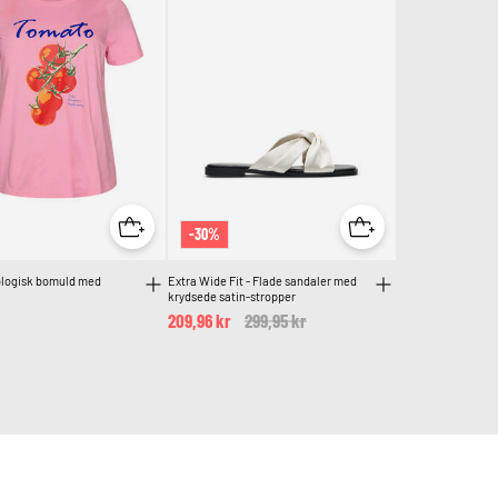
-30%
kologisk bomuld med
Extra Wide Fit - Flade sandaler med
krydsede satin-stropper
209,96 kr
Price reduced from
299,95 kr
to