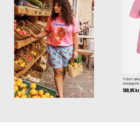
T-shirt i ø
tomatprint
169,95 kr