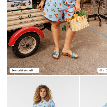
Se modellens mål
01