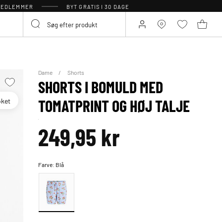
 MEDLEMMER
BYT GRATIS I 30 DAGE
Dame
Shorts
SHORTS I BOMULD MED
oket
TOMATPRINT OG HØJ TALJE
249,95 kr
Farve:
Blå