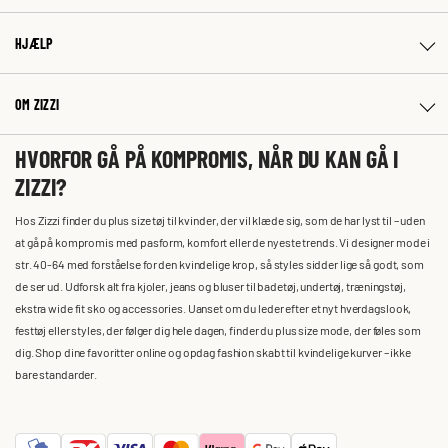
HJÆLP
OM ZIZZI
HVORFOR GÅ PÅ KOMPROMIS, NÅR DU KAN GÅ I
ZIZZI?
Hos Zizzi finder du plus size tøj til kvinder, der vil klæde sig, som de har lyst til – uden
at gå på kompromis med pasform, komfort eller de nyeste trends. Vi designer mode i
str. 40-64 med forståelse for den kvindelige krop, så styles sidder lige så godt, som
de ser ud. Udforsk alt fra kjoler, jeans og bluser til badetøj, undertøj, træningstøj,
ekstra wide fit sko og accessories. Uanset om du leder efter et nyt hverdagslook,
festtøj eller styles, der følger dig hele dagen, finder du plus size mode, der føles som
dig. Shop dine favoritter online og opdag fashion skabt til kvindelige kurver – ikke
bare standarder.