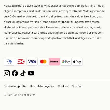
Hos Zizzi finder du plus size tøj til kvinder, der vil klæde sig, som de har lyst til – uden
at gå på kompromis med pasform, komfort eller de nyeste trends. Vi designer mode i
str. 40-64 med forståelse for den kvindelige krop, så styles sidder lige så godt, som
de ser ud. Udforsk alt fra kjoler, jeans og bluser til badetøj, undertøj, træningstøj,
ekstra wide fit sko og accessories. Uanset om du leder efter et nyt hverdagslook,
festtøj eller styles, der følger dig hele dagen, finder du plus size mode, der føles som
dig. Shop dine favoritter online og opdag fashion skabt til kvindelige kurver – ikke
bare standarder.
Persondatapolitik
Handelsbetingelser
Cookies
Sitemap
© Zizzi Fashion 1999-2026