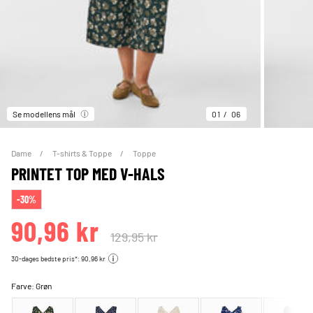
Se modellens mål
01
06
Dame
T-shirts & Toppe
Toppe
PRINTET TOP MED V-HALS
-30%
90,96 kr
129,95 kr
30-dages bedste pris*: 90,96 kr
Farve:
Grøn