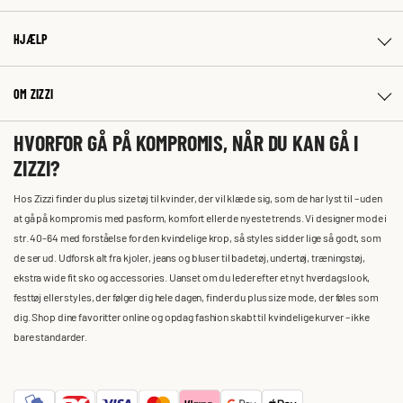
HJÆLP
OM ZIZZI
HVORFOR GÅ PÅ KOMPROMIS, NÅR DU KAN GÅ I
ZIZZI?
Hos Zizzi finder du plus size tøj til kvinder, der vil klæde sig, som de har lyst til – uden
at gå på kompromis med pasform, komfort eller de nyeste trends. Vi designer mode i
str. 40-64 med forståelse for den kvindelige krop, så styles sidder lige så godt, som
de ser ud. Udforsk alt fra kjoler, jeans og bluser til badetøj, undertøj, træningstøj,
ekstra wide fit sko og accessories. Uanset om du leder efter et nyt hverdagslook,
festtøj eller styles, der følger dig hele dagen, finder du plus size mode, der føles som
dig. Shop dine favoritter online og opdag fashion skabt til kvindelige kurver – ikke
bare standarder.