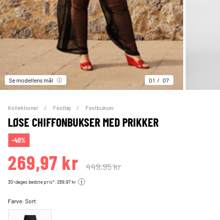
Se modellens mål
01
07
Kollektioner
Festtøj
Festbukser
LØSE CHIFFONBUKSER MED PRIKKER
-40%
269,97 kr
449,95 kr
30-dages bedste pris*: 269,97 kr
Farve:
Sort