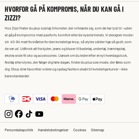
HVORFOR GÅ PÅ KOMPROMIS, NÅR DU KAN GÅ I
ZIZZI?
Hos Zizzi finder du plus size tøj til kvinder, der vil klæde sig, som de har lyst til – uden
at gå på kompromis med pasform, komfort eller de nyeste trends. Vi designer mode i
str. 40-64 med forståelse for den kvindelige krop, så styles sidder lige så godt, som
de ser ud. Udforsk alt fra kjoler, jeans og bluser til badetøj, undertøj, træningstøj,
ekstra wide fit sko og accessories. Uanset om du leder efter et nyt hverdagslook,
festtøj eller styles, der følger dig hele dagen, finder du plus size mode, der føles som
dig. Shop dine favoritter online og opdag fashion skabt til kvindelige kurver – ikke
bare standarder.
Persondatapolitik
Handelsbetingelser
Cookies
Sitemap