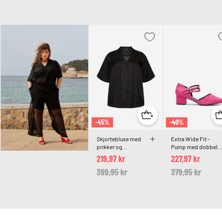
-45%
-40%
Skjortebluse med
Extra Wide Fit -
prikker og
Pump med dobbelt
reverskrave
remme
219,97 kr
227,97 kr
Price reduced from
399,95 kr
to
Price reduced 
379,95 kr
to