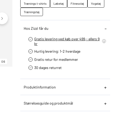
Trænings t-shirts
Løbetøj
Fitnesstøj
Yogatøj
Træningstøj
Hos Zizzi får du
Gratis levering ved køb over 499,- ellers 9
kr
Hurtig levering­: 1-2 hverdage
Gratis retur for medlemmer
06
06
06
30 dages returret
Produktinformation
Størrelsesguide og produktmål