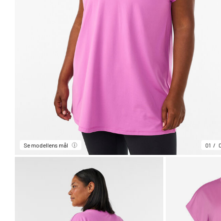
Se modellens mål
01