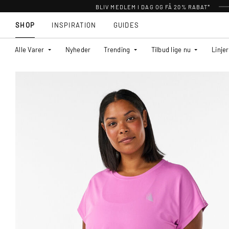
BLIV MEDLEM I DAG OG FÅ 20% RABAT*
SHOP
INSPIRATION
GUIDES
Alle Varer
Nyheder
Trending
Tilbud lige nu
Linjer