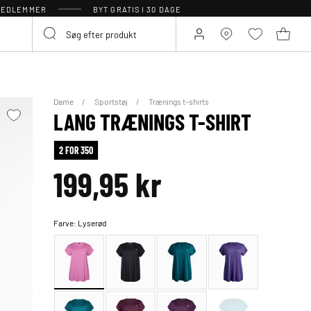
 MEDLEMMER
BYT GRATIS I 30 DAGE
Dame
Sportstøj
Trænings t-shirts
LANG TRÆNINGS T-SHIRT
2 FOR 350
199,95 kr
Farve:
Lyserød