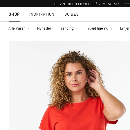
BLIV MEDLEM I DAG OG FÅ 20% RABAT*
SHOP
INSPIRATION
GUIDES
Alle Varer
Nyheder
Trending
Tilbud lige nu
Linjer