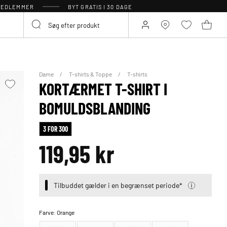
 MEDLEMMER
BYT GRATIS I 30 DAGE
Dame
T-shirts & Toppe
T-shirts
KORTÆRMET T-SHIRT I
BOMULDSBLANDING
3 FOR 300
119,95 kr
Tilbuddet gælder i en begrænset periode*
Farve:
Orange