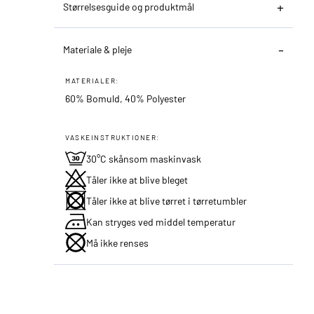
Størrelsesguide og produktmål
Materiale & pleje
MATERIALER:
60% Bomuld, 40% Polyester
VASKEINSTRUKTIONER:
30°C skånsom maskinvask
Tåler ikke at blive bleget
Tåler ikke at blive tørret i tørretumbler
Kan stryges ved middel temperatur
Må ikke renses