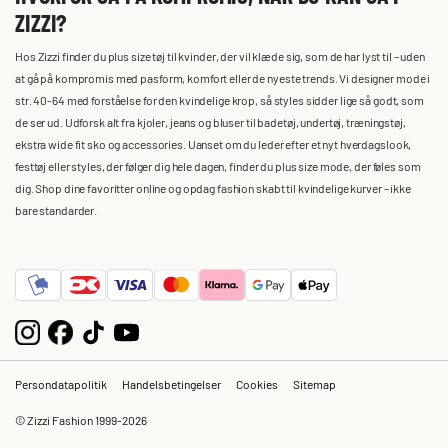
ZIZZI?
Hos Zizzi finder du plus size tøj til kvinder, der vil klæde sig, som de har lyst til – uden
at gå på kompromis med pasform, komfort eller de nyeste trends. Vi designer mode i
str. 40-64 med forståelse for den kvindelige krop, så styles sidder lige så godt, som
de ser ud. Udforsk alt fra kjoler, jeans og bluser til badetøj, undertøj, træningstøj,
ekstra wide fit sko og accessories. Uanset om du leder efter et nyt hverdagslook,
festtøj eller styles, der følger dig hele dagen, finder du plus size mode, der føles som
dig. Shop dine favoritter online og opdag fashion skabt til kvindelige kurver – ikke
bare standarder.
Persondatapolitik
Handelsbetingelser
Cookies
Sitemap
© Zizzi Fashion 1999-2026