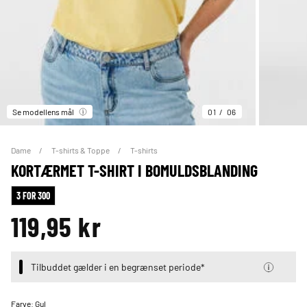
Se modellens mål
01
06
Dame
T-shirts & Toppe
T-shirts
KORTÆRMET T-SHIRT I BOMULDSBLANDING
3 FOR 300
119,95 kr
Tilbuddet gælder i en begrænset periode*
Farve:
Gul