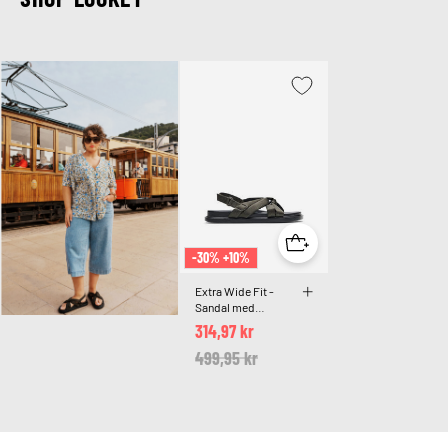
-30% +10%
Extra Wide Fit -
Sandal med
knudedetalje
314,97 kr
Price reduced from
499,95 kr
to