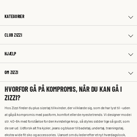
KATEGORIER
CLUB ZIZZI
HJÆLP
OM ZIZZI
HVORFOR GÅ PÅ KOMPROMIS, NÅR DU KAN GÅ I
ZIZZI?
Hos Zizzi finder du plus size tøj til kvinder, der vil klæde sig, som de har lyst til – uden
at gå på kompromis med pasform, komfort eller de nyeste trends. Vi designer mode i
str. 40-64 med forståelse for den kvindelige krop, så styles sidder lige så godt, som
de ser ud. Udforsk alt fra kjoler, jeans og bluser til badetøj, undertøj, træningstøj,
ekstra wide fit sko og accessories. Uanset om du leder efter et nyt hverdagslook,