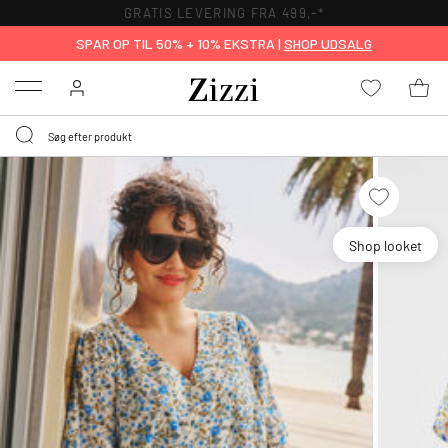
GRATIS LEVERING FRA 499,-*
SPAR OP TIL 50% + 10% EKSTRA |
SHOP UDSALG
Menu
Shop looket