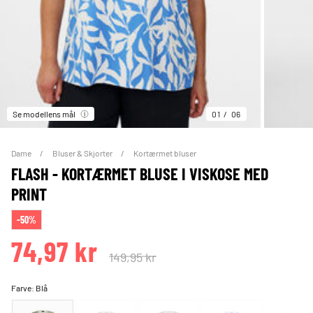
Se modellens mål
01
06
Dame
Bluser & Skjorter
Kortærmet bluser
FLASH - KORTÆRMET BLUSE I VISKOSE MED
PRINT
-50%
74,97 kr
149,95 kr
Farve:
Blå