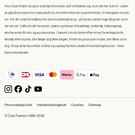
Hos Zizzi finder du plus size tøj til kvinder, der vil klæde sig, som de har lyst til – uden
at gå på kompromis med pasform, komfort eller de nyeste trends. Vi designer mode i
str. 40-64 med forståelse for den kvindelige krop, så styles sidder lige så godt, som
de ser ud. Udforsk alt fra kjoler, jeans og bluser til badetøj, undertøj, træningstøj,
ekstra wide fit sko og accessories. Uanset om du leder efter et nyt hverdagslook,
festtøj eller styles, der følger dig hele dagen, finder du plus size mode, der føles som
dig. Shop dine favoritter online og opdag fashion skabt til kvindelige kurver – ikke
bare standarder.
Persondatapolitik
Handelsbetingelser
Cookies
Sitemap
© Zizzi Fashion 1999-2026