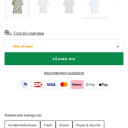
Find din størrelse
Ikke på lager
PÅMIND MIG
Ikke tilgængelig i butikkerne
Relaterede kategorier
Kortærmede bluser
Flash
Bluser
Bluser & skjorter