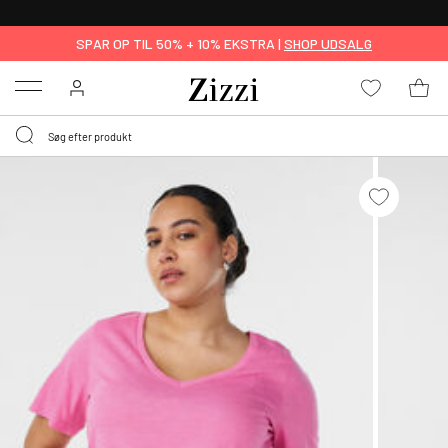
GRATIS LEVERING FRA 499,-*
SPAR OP TIL 50% + 10% EKSTRA |
SHOP UDSALG
Menu