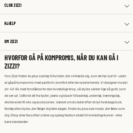
CLUB ZIZZI
HJÆLP
OM ZIZZI
HVORFOR GÅ PÅ KOMPROMIS, NÅR DU KAN GÅ I
ZIZZI?
Hos Zizzi finder du plus size tøj til kvinder, der vil klæde sig, som de har lyst til – uden
at gå på kompromis med pasform, komfort eller de nyeste trends. Vi designer mode i
str. 40-64 med forståelse for den kvindelige krop, så styles sidder lige så godt, som
de ser ud. Udforsk alt fra kjoler, jeans og bluser til badetøj, undertøj, træningstøj,
ekstra wide fit sko og accessories. Uanset om du leder efter et nyt hverdagslook,
festtøj eller styles, der følger dig hele dagen, finder du plus size mode, der føles som
dig. Shop dine favoritter online og opdag fashion skabt til kvindelige kurver – ikke
bare standarder.