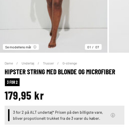
Se modellens mål
01
07
Dame
Undertøj
Trusser
G-strenge
HIPSTER STRING MED BLONDE OG MICROFIBER
3 FOR 2
179,95 kr
3 for 2 på ALT undertøj* Prisen på den billigste vare,
bliver propotionelt trukket fra de 3 varer du køber.