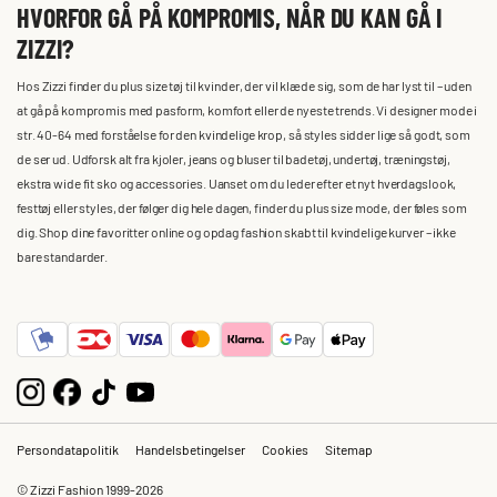
HVORFOR GÅ PÅ KOMPROMIS, NÅR DU KAN GÅ I
ZIZZI?
Hos Zizzi finder du plus size tøj til kvinder, der vil klæde sig, som de har lyst til – uden
at gå på kompromis med pasform, komfort eller de nyeste trends. Vi designer mode i
str. 40-64 med forståelse for den kvindelige krop, så styles sidder lige så godt, som
de ser ud. Udforsk alt fra kjoler, jeans og bluser til badetøj, undertøj, træningstøj,
ekstra wide fit sko og accessories. Uanset om du leder efter et nyt hverdagslook,
festtøj eller styles, der følger dig hele dagen, finder du plus size mode, der føles som
dig. Shop dine favoritter online og opdag fashion skabt til kvindelige kurver – ikke
bare standarder.
Persondatapolitik
Handelsbetingelser
Cookies
Sitemap
© Zizzi Fashion 1999-2026