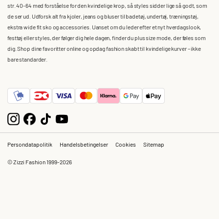
str. 40-64 med forståelse for den kvindelige krop, så styles sidder lige så godt, som
de ser ud. Udforsk alt fra kjoler, jeans og bluser til badetøj, undertøj, træningstøj,
ekstra wide fit sko og accessories. Uanset om du leder efter et nyt hverdagslook,
festtøj eller styles, der følger dig hele dagen, finder du plus size mode, der føles som
dig. Shop dine favoritter online og opdag fashion skabt til kvindelige kurver – ikke
bare standarder.
Persondatapolitik
Handelsbetingelser
Cookies
Sitemap
© Zizzi Fashion 1999-2026