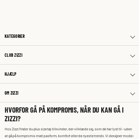
KATEGORIER
CLUB ZIZZI
HJÆLP
OM ZIZZI
HVORFOR GÅ PÅ KOMPROMIS, NÅR DU KAN GÅ I
ZIZZI?
Hos Zizzi finder du plus size tøj til kvinder, der vil klæde sig, som de har lyst til – uden
at gå på kompromis med pasform, komfort eller de nyeste trends. Vi designer mode i