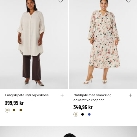
Lang skjorte i hør og viskose
Midikjole med smock og
dekorative knapper
399,95 kr
349,95 kr