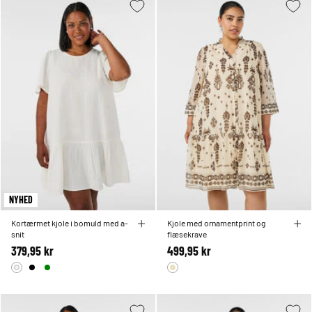
NYHED
Kortærmet kjole i bomuld med a-
Kjole med ornamentprint og
snit
flæsekrave
379,95 kr
499,95 kr