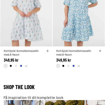
Kort kjole i bomuldsmusselin
Kort kjole i bomuldsmusselin
med A-facon
med A-facon
349,95 kr
349,95 kr
+8
+8
SHOP THE LOOK
Få inspiration til dit komplette look