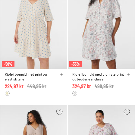
-50%
-35%
Kjole i bomuld med print og
Kjole i bomuld med blomsterprint
elastisk talje
og broderie anglaise
224,97 kr
Price reduced from
449,95 kr
to
324,97 kr
Price reduced from
499,95 kr
to