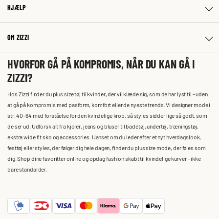
HJÆLP
OM ZIZZI
HVORFOR GÅ PÅ KOMPROMIS, NÅR DU KAN GÅ I
ZIZZI?
Hos Zizzi finder du plus size tøj til kvinder, der vil klæde sig, som de har lyst til – uden
at gå på kompromis med pasform, komfort eller de nyeste trends. Vi designer mode i
str. 40-64 med forståelse for den kvindelige krop, så styles sidder lige så godt, som
de ser ud. Udforsk alt fra kjoler, jeans og bluser til badetøj, undertøj, træningstøj,
ekstra wide fit sko og accessories. Uanset om du leder efter et nyt hverdagslook,
festtøj eller styles, der følger dig hele dagen, finder du plus size mode, der føles som
dig. Shop dine favoritter online og opdag fashion skabt til kvindelige kurver – ikke
bare standarder.