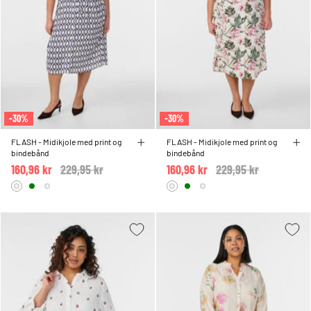
-30%
-30%
FLASH - Midikjole med print og
FLASH - Midikjole med print og
bindebånd
bindebånd
160,96 kr
Price reduced from
229,95 kr
to
160,96 kr
Price reduced from
229,95 kr
to