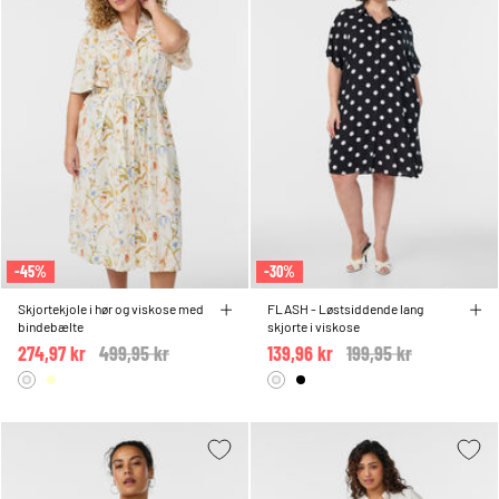
-45%
-30%
Skjortekjole i hør og viskose med
FLASH - Løstsiddende lang
bindebælte
skjorte i viskose
274,97 kr
Price reduced from
499,95 kr
to
139,96 kr
Price reduced from
199,95 kr
to