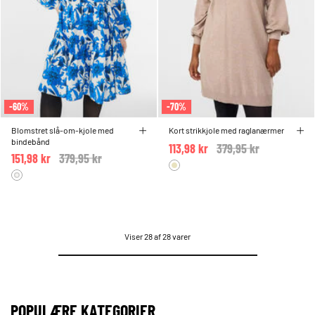
-60%
-70%
Blomstret slå-om-kjole med
Kort strikkjole med raglanærmer
bindebånd
113,98 kr
Price reduced from
379,95 kr
to
151,98 kr
Price reduced from
379,95 kr
to
Viser 28 af 28 varer
POPULÆRE KATEGORIER