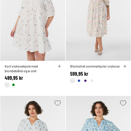
Kort viskosekjole med
Blomstret sommerkjole i viskose
blondebånd og a-snit
599,95 kr
499,95 kr