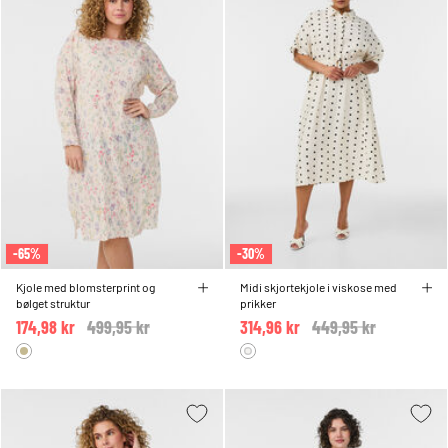
-65%
-30%
Kjole med blomsterprint og
Midi skjortekjole i viskose med
bølget struktur
prikker
174,98 kr
Price reduced from
499,95 kr
to
314,96 kr
Price reduced from
449,95 kr
to