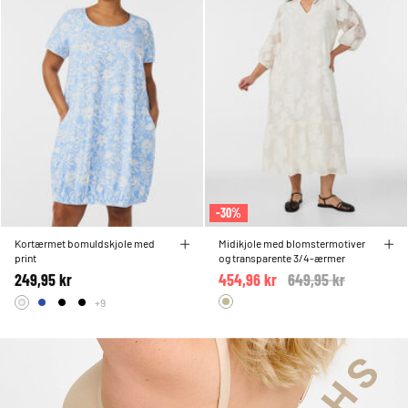
-30%
Kortærmet bomuldskjole med
Midikjole med blomstermotiver
print
og transparente 3/4-ærmer
249,95 kr
454,96 kr
Price reduced from
649,95 kr
to
+9