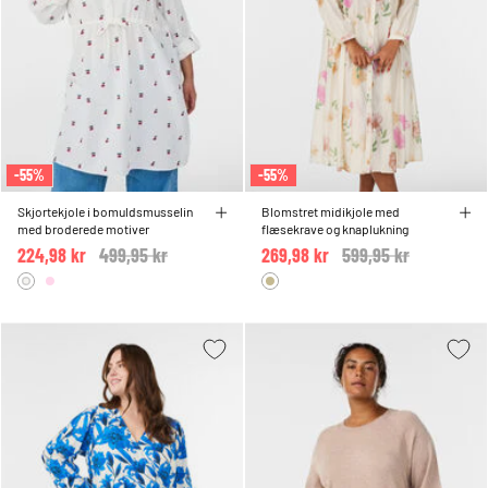
-55%
-55%
Skjortekjole i bomuldsmusselin
Blomstret midikjole med
med broderede motiver
flæsekrave og knaplukning
224,98 kr
Price reduced from
499,95 kr
to
269,98 kr
Price reduced from
599,95 kr
to