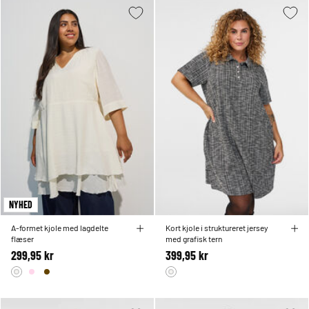
NYHED
A-formet kjole med lagdelte
Kort kjole i struktureret jersey
flæser
med grafisk tern
299,95 kr
399,95 kr