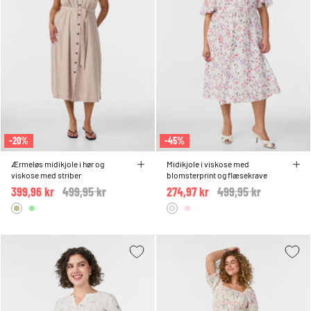
-20%
-45%
Ærmeløs midikjole i hør og
Midikjole i viskose med
viskose med striber
blomsterprint og flæsekrave
399,96 kr
Price reduced from
499,95 kr
to
274,97 kr
Price reduced from
499,95 kr
to