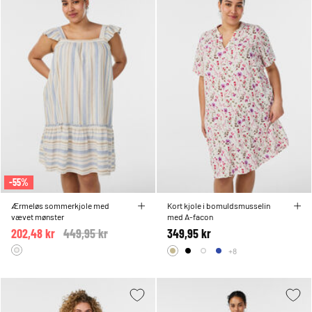
-55%
Ærmeløs sommerkjole med
Kort kjole i bomuldsmusselin
vævet mønster
med A-facon
202,48 kr
Price reduced from
449,95 kr
to
349,95 kr
+8