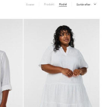
Produkt
Model
5 varer
Sortér efter