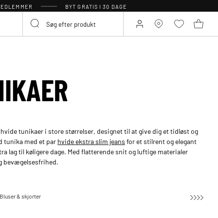
 MEDLEMMER
BYT GRATIS I 30 DAGE
NIKAER
ide tunikaer i store størrelser, designet til at give dig et tidløst og
d tunika med et par
hvide ekstra slim jeans
for et stilrent og elegant
a lag til køligere dage. Med flatterende snit og luftige materialer
og bevægelsesfrihed.
Bluser & skjorter
Tunikaer