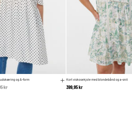
-udskæring og A-form
Kort viskosekjole med blondebånd og a-snit
e reduced from
95 kr
to
399,95 kr