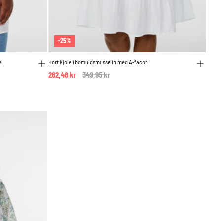
-25%
e
Kort kjole i bomuldsmusselin med A-facon
262,46 kr
Price reduced from
349,95 kr
to