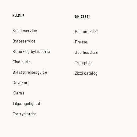
HJÆLP
OM ZIZZI
Kundeservice
Bag om Zizzi
Bytteservice
Presse
Retur- og bytteportal
Job hos Zizzi
Find butik
Trustpilot
BH størrelsesguide
Zizzi katalog
Gavekort
Klarna
Tilgængelighed
Fortryd ordre