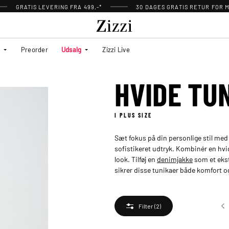
GRATIS LEVERING FRA 499,-*
30 DAGES GRATIS RETUR FOR
Preorder
Udsalg
Zizzi Live
HVIDE TU
I PLUS SIZE
Sæt fokus på din personlige stil med hv
sofistikeret udtryk. Kombinér en hvi
look. Tilføj en
denimjakke
som et ekstr
sikrer disse tunikaer både komfort 
Filter
(2)