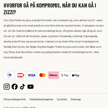
HVORFOR GÅ PÅ KOMPROMIS, NÅR DU KAN GÅ I
ZIZZI?
Hos Zizzi finder du plus size tøj til kvinder, der vil klæde sig, som de har lyst til – uden
at gå på kompromis med pasform, komfort eller de nyeste trends. Vi designer mode i
str. 40-64 med forståelse for den kvindelige krop, så styles sidder lige så godt, som
de ser ud. Udforsk alt fra kjoler, jeans og bluser til badetøj, undertøj, træningstøj,
ekstra wide fit sko og accessories. Uanset om du leder efter et nyt hverdagslook,
festtøj eller styles, der følger dig hele dagen, finder du plus size mode, der føles som
dig. Shop dine favoritter online og opdag fashion skabt til kvindelige kurver – ikke
bare standarder.
Persondatapolitik
Handelsbetingelser
Cookies
Sitemap
© Zizzi Fashion 1999-2026