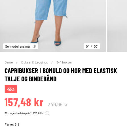
Se modellens mål
01
07
Dame
Bukser & Leggings
3-4 bukser
CAPRIBUKSER I BOMULD OG HØR MED ELASTISK
TALJE OG BINDEBÅND
-55%
157,48 kr
349,95 kr
30-dages bedste pris*: 157,48 kr
Farve:
Blå