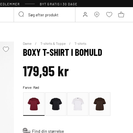
 MEDLEMMER
BYT GRATIS I 30 DAGE
Dame
T-shirts & Toppe
T-shirts
BOXY T-SHIRT I BOMULD
179,95 kr
Farve:
Rød
Find din størrelse