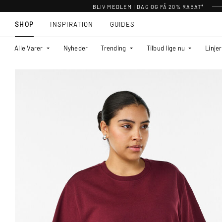
BLIV MEDLEM I DAG OG FÅ 20% RABAT*
SHOP
INSPIRATION
GUIDES
Alle Varer
Nyheder
Trending
Tilbud lige nu
Linjer