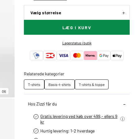
Vælg størrelse
LÆG I KURV
Lagerstatus i butik
Relaterede kategorier
T-shirts
Basis-t-shirts
T-shirts & toppe
06
Hos Zizzi får du
Gratis levering ved køb over 499,- ellers 9
kr
Hurtig levering­: 1-2 hverdage