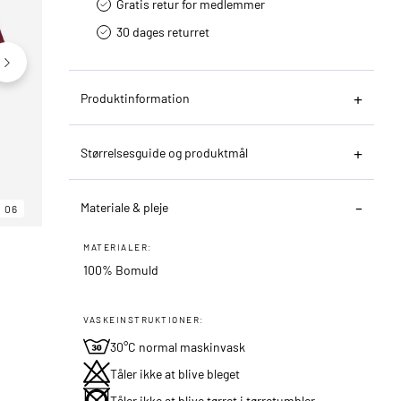
Gratis retur for medlemmer
30 dages returret
Produktinformation
Størrelsesguide og produktmål
Materiale & pleje
06
06
06
MATERIALER:
100% Bomuld
VASKEINSTRUKTIONER:
30°C normal maskinvask
Tåler ikke at blive bleget
Tåler ikke at blive tørret i tørretumbler